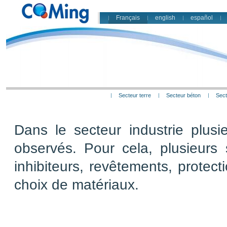
Français
english
español
Secteur terre
Secteur béton
Sect
Dans le secteur industrie plusi
observés. Pour cela, plusieurs 
inhibiteurs, revêtements, protec
choix de matériaux.
x
x