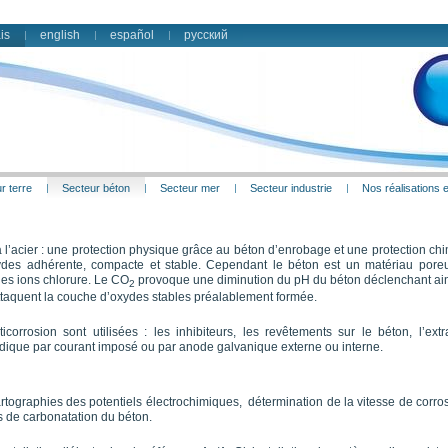
is
english
español
русский
r terre
Secteur béton
Secteur mer
Secteur industrie
Nos réalisations
 l’acier : une protection physique grâce au béton d’enrobage et une protection c
des adhérente, compacte et stable. Cependant le béton est un matériau poreux
les ions chlorure. Le CO
provoque une diminution du pH du béton déclenchant ains
2
 attaquent la couche d’oxydes stables préalablement formée.
corrosion sont utilisées : les inhibiteurs, les revêtements sur le béton, l’ext
thodique par courant imposé ou par anode galvanique externe ou interne.
rtographies des potentiels électrochimiques, détermination de la vitesse de corro
ts de carbonatation du béton.