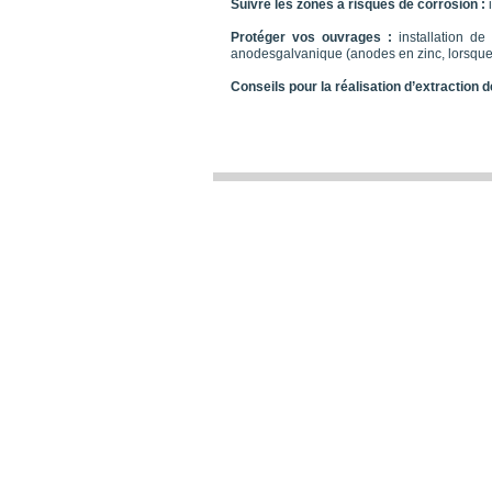
Suivre les zones à risques de corrosion :
i
x
Protéger vos ouvrages :
installation de
anodesgalvanique (anodes en zinc, lorsque 
x
Conseils pour la réalisation d’extraction 