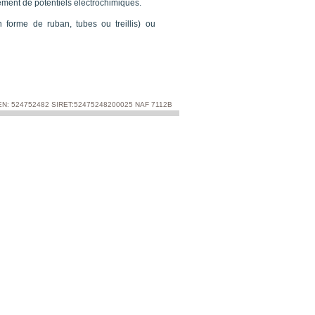
ement de potentiels électrochimiques.
forme de ruban, tubes ou treillis) ou
REN: 524752482 SIRET:52475248200025 NAF 7112B