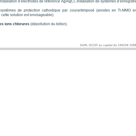
nstallation d’électrodes de référence
Ag/AgCl, installation de systèmes d’enregistr
 systèmes de protection cathodique par courantimposé (anodes en Ti-MMO en 
cette solution est envisageable).
des ions chlorures
(dépollution du béton).
SARL-SCOP au capital de 19920€ SI