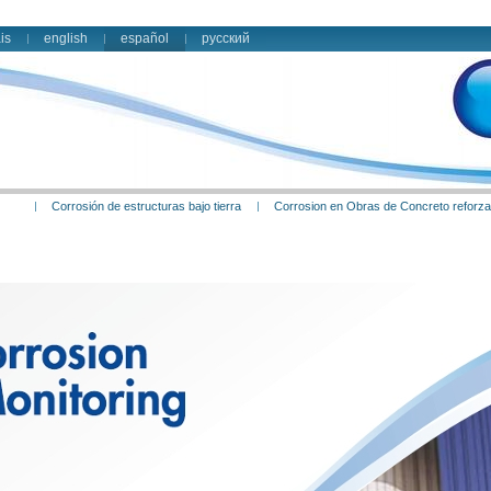
is
english
español
русский
Corrosión de estructuras bajo tierra
Corrosion en Obras de Concreto reforz