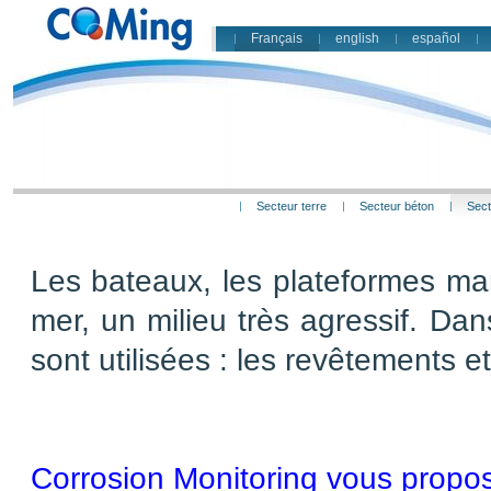
Français
english
español
Secteur terre
Secteur béton
Sect
Les bateaux, les plateformes mar
mer, un milieu très agressif. Da
sont utilisées : les revêtements e
x
x
Corrosion Monitoring vous propos